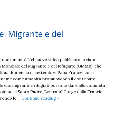
à
el Migrante e del
ome umanità Nel nuovo video pubblicato in vista
a Mondiale del Migrante e del Rifugiato (GMMR), che
ultima domenica di settembre, Papa Francesco ci
 insieme come umanità promuovendo il contributo
ale che migranti e rifugiati possono dare alle comunità
Insieme al Santo Padre, Bertrand Gorge dalla Francia
Verso
rendo le …
Continue reading
»
la
108°